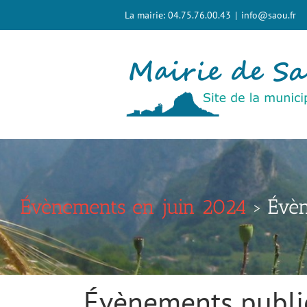
Passer
La mairie: 04.75.76.00.43
|
info@saou.fr
au
contenu
Évènements en juin 2024
› Évèn
Évènements publi