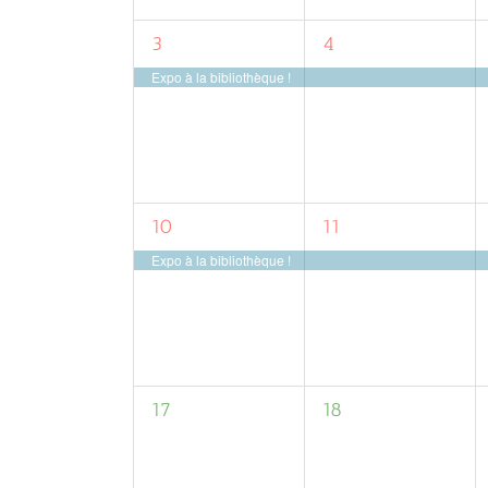
1
1
3
4
évènement,
évènement,
Expo à la bibliothèque !
1
1
10
11
évènement,
évènement,
Expo à la bibliothèque !
0
0
17
18
évènement,
évènement,