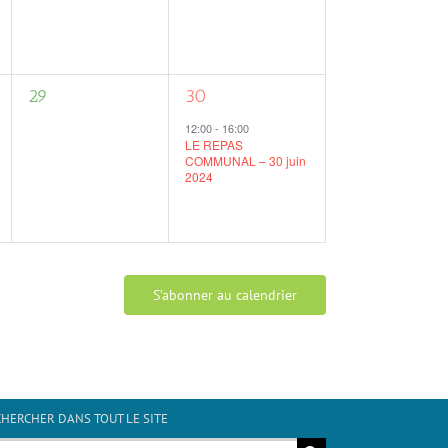
0
1
29
30
évènement,
évènement,
12:00
-
16:00
LE REPAS
COMMUNAL – 30 juin
2024
S’abonner au calendrier
HERCHER DANS TOUT LE SITE
hercher: