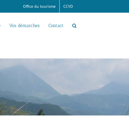
Office du tourisme
CCVD
e
Vos démarches
Contact