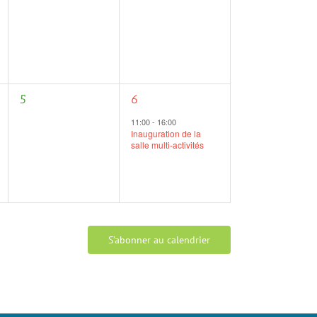
0
1
5
6
évènement,
évènement,
11:00
-
16:00
Inauguration de la
salle multi-activités
S’abonner au calendrier