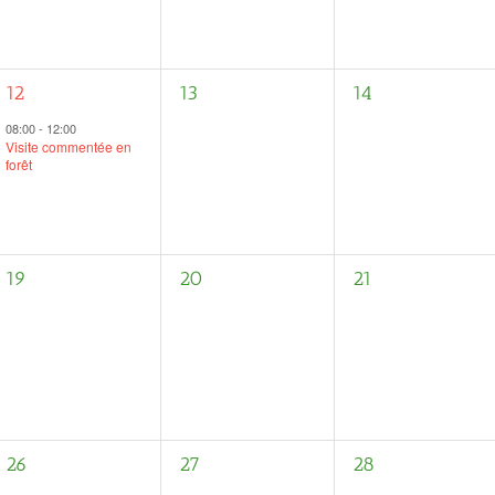
1
0
0
12
13
14
évènement,
évènement,
évènement,
08:00
-
12:00
Visite commentée en
forêt
0
0
0
19
20
21
évènement,
évènement,
évènement,
0
0
0
26
27
28
évènement,
évènement,
évènement,