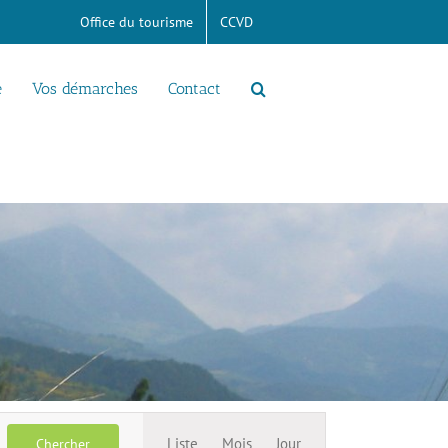
Office du tourisme
CCVD
e
Vos démarches
Contact
Navigation
Liste
Mois
Jour
Chercher