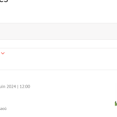
z
uin 2024 | 12:00
saoû