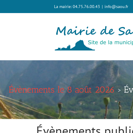
Passer
La mairie: 04.75.76.00.43
|
info@saou.fr
au
contenu
Évènements le 8 août 2026
› Év
Évènements publi