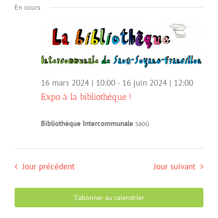
navigation
Évèn
En cours
une
de
date.
vues
Évènemen
16 mars 2024 | 10:00
-
16 juin 2024 | 12:00
Expo à la bibliothèque !
Bibliothèque Intercommunale
saoû
Jour précédent
Jour suivant
S’abonner au calendrier