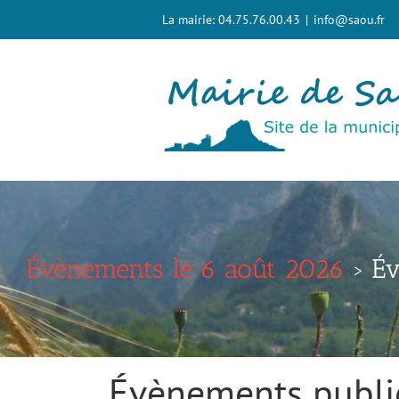
Passer
La mairie: 04.75.76.00.43
|
info@saou.fr
au
contenu
Évènements le 6 août 2026
› Év
Évènements publi