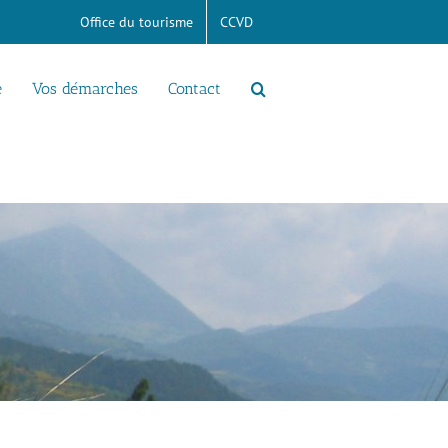
Office du tourisme
CCVD
e
Vos démarches
Contact