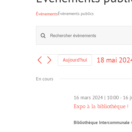
Évènements publics
Évènements
Saisir
Recherche
mot-
et
clé.
navigation
Rechercher
Évènements
18 mai 202
Aujourd’hui
Évènements
de
Sélectionne
par
une
vues
mot-
En cours
date.
Évènements
clé.
16 mars 2024 | 10:00
-
16 j
Expo à la bibliothèque !
Bibliothèque Intercommunale