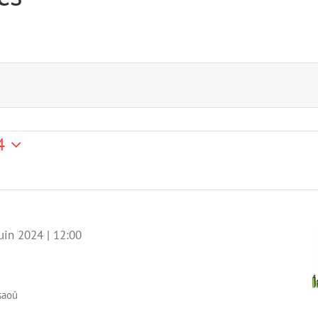
4
z
uin 2024 | 12:00
saoû