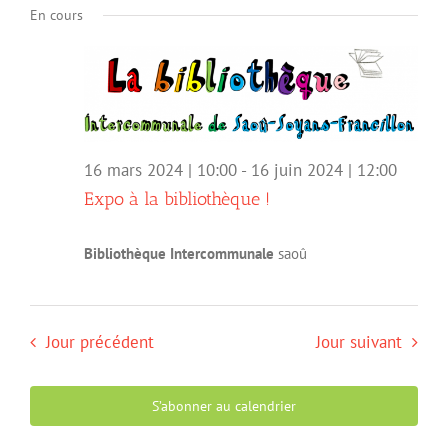
navigation
Évèn
En cours
une
de
date.
vues
Évènemen
16 mars 2024 | 10:00
-
16 juin 2024 | 12:00
Expo à la bibliothèque !
Bibliothèque Intercommunale
saoû
Jour précédent
Jour suivant
S’abonner au calendrier