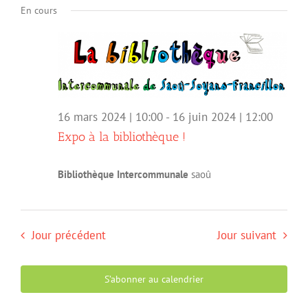
navigation
Évèn
En cours
une
de
date.
vues
Évènemen
16 mars 2024 | 10:00
-
16 juin 2024 | 12:00
Expo à la bibliothèque !
Bibliothèque Intercommunale
saoû
Jour précédent
Jour suivant
S’abonner au calendrier