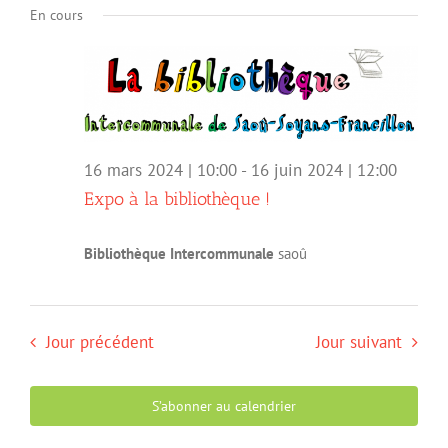
navigation
Évèn
En cours
une
de
date.
vues
Évènemen
16 mars 2024 | 10:00
-
16 juin 2024 | 12:00
Expo à la bibliothèque !
Bibliothèque Intercommunale
saoû
Jour précédent
Jour suivant
S’abonner au calendrier