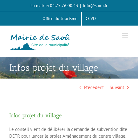
Passer
La mairie: 04.75.76.00.43
|
info@saou.fr
au
contenu
Office du tourisme
CCVD
Infos projet du village
Précédent
Suivant
Infos projet du village
Le conseil vient de délibérer la demande de subvention dite
DETR pour lancer le projet Aménagement du centre village.