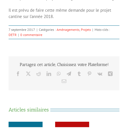
Il est prévu de faire cette même demande pour le projet
cantine sur l’année 2018.
7 septembre 2017
|
Catégories :
Aménagements
,
Projets
|
Mots-clés :
DETR
|
0 commentaire
Partagez cet article, Choisissez votre Plateforme!
Facebook
X
Reddit
LinkedIn
WhatsApp
Telegram
Tumblr
Pinterest
Vk
Xing
Email
Articles similaires