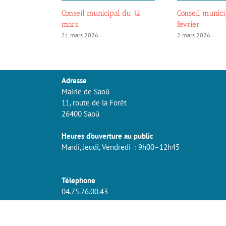
Conseil municipal du 12
Conseil munici
mars
février
21 mars 2026
2 mars 2026
Adresse
Mairie de Saoû
11, route de la Forêt
26400 Saoû
Heures d’ouverture au public
Mardi, Jeudi, Vendredi : 9h00–12h45
Télephone
04.75.76.00.43
Copyright 2017 | Mairie de Saoû Tous droits réservés|
info@saou.