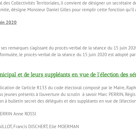
es Collectivités Territoriales, il convient de désigner un secrétaire d
imité, désigne Monsieur Daniel Gilles pour remplir cette fonction qu’il
juin 2020
 ses remarques s’agissant du procès-verbal de la séance du 15 juin 2020
ormulée, le procès-verbal de la séance du 15 juin 2020 est adopté par
cipal et de leurs suppléants en vue de l’élection des sén
lication de l’article R133 du code électoral composé par le Maire, Rap
lus jeunes présents à l’ouverture du scrutin à savoir Marc PERRIN, Régi
on à bulletin secret des délégués et des suppléants en vue de l’électio
c PERRIN Anne ROSSI
 PAILLOT, Francis DISCHERT, Elie MOERMAN