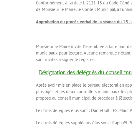
Conformément à l’article L.2121-15 du Code Général d
de Monsieur le Maire, le Conseil Municipal, à l’unan
Approbation du procès-verbal de la séance du 15 
Monsieur le Maire invite l’assemblée à faire part de
municipaux pour lecture. Aucune remarque n’étant f
sont invités à signer le registre.
Désignation des délégués du conseil muni
Après avoir mis en place le bureau électoral en app
plus âgés et les deux conseillers municipaux les p
proposé au conseil municipal de procéder à l’électi
Les trois délégués élus sont : Daniel GILLES, Mar
Les trois délégués suppléants élus sont : Raphaël