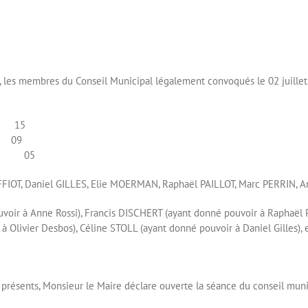
e, les membres du Conseil Municipal légalement convoqués le 02 juillet d
 : 15
 : 09
: 05
IOT, Daniel GILLES, Elie MOERMAN, Raphaël PAILLOT, Marc PERRIN, An
oir à Anne Rossi), Francis DISCHERT (ayant donné pouvoir à Raphaël P
 à Olivier Desbos), Céline STOLL (ayant donné pouvoir à Daniel Gilles)
 présents, Monsieur le Maire déclare ouverte la séance du conseil muni