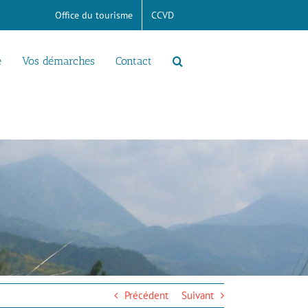
Office du tourisme
CCVD
e
Vos démarches
Contact
Précédent
Suivant