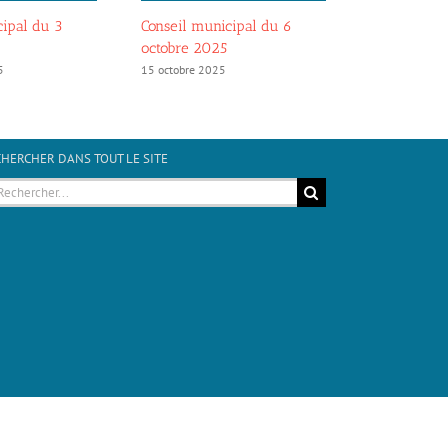
cipal du 3
Conseil municipal du 6
Conseil mun
octobre 2025
mars
5
15 octobre 2025
21 mars 2026
HERCHER DANS TOUT LE SITE
hercher:
Email