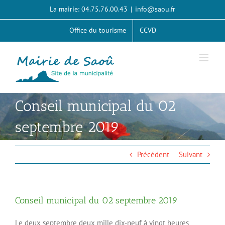
Passer
La mairie: 04.75.76.00.43
|
info@saou.fr
au
contenu
Office du tourisme
CCVD
Conseil municipal du 02
septembre 2019
Précédent
Suivant
Conseil municipal du 02 septembre 2019
Le deux septembre deux mille dix-neuf à vingt heures