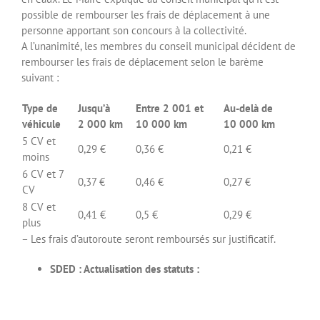
possible de rembourser les frais de déplacement à une
personne apportant son concours à la collectivité.
A l’unanimité, les membres du conseil municipal décident de
rembourser les frais de déplacement selon le barème
suivant :
Type de
Jusqu’à
Entre 2 001 et
Au-delà de
véhicule
2 000 km
10 000 km
10 000 km
5 CV et
0,29 €
0,36 €
0,21 €
moins
6 CV et 7
0,37 €
0,46 €
0,27 €
CV
8 CV et
0,41 €
0,5 €
0,29 €
plus
– Les frais d’autoroute seront remboursés sur justificatif.
SDED : Actualisation des statuts :