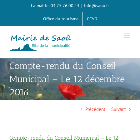
Passer
La mairie: 04.75.76.00.43
|
info@saou.fr
au
contenu
Office du tourisme
CCVD
Compte-rendu du Conseil
Municipal – Le 12 décembre
2016
Précédent
Suivant
Compte-rendu du Conseil Municipal – Le 12