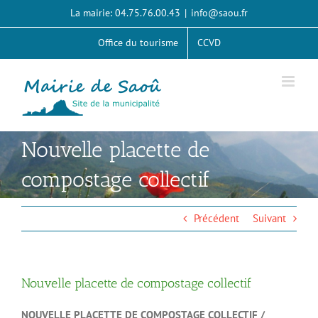
Passer
La mairie: 04.75.76.00.43
|
info@saou.fr
au
contenu
Office du tourisme
CCVD
Nouvelle placette de
compostage collectif
Précédent
Suivant
Nouvelle placette de compostage collectif
NOUVELLE PLACETTE DE COMPOSTAGE COLLECTIF /