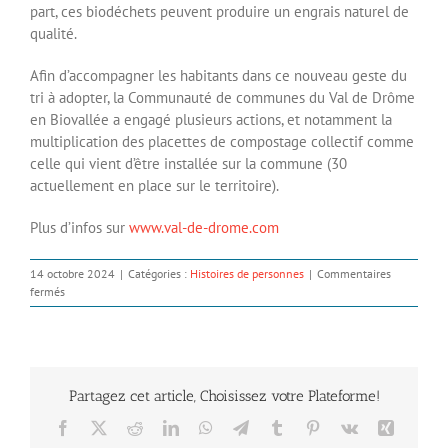
part, ces biodéchets peuvent produire un engrais naturel de
qualité.
Afin d’accompagner les habitants dans ce nouveau geste du
tri à adopter, la Communauté de communes du Val de Drôme
en Biovallée a engagé plusieurs actions, et notamment la
multiplication des placettes de compostage collectif comme
celle qui vient d’être installée sur la commune (30
actuellement en place sur le territoire).
Plus d’infos sur
www.val-de-drome.com
14 octobre 2024
|
Catégories :
Histoires de personnes
|
Commentaires
sur
fermés
Nouvelle
placette
de
compostage
collectif
Partagez cet article, Choisissez votre Plateforme!
Facebook
X
Reddit
LinkedIn
WhatsApp
Telegram
Tumblr
Pinterest
Vk
Xing