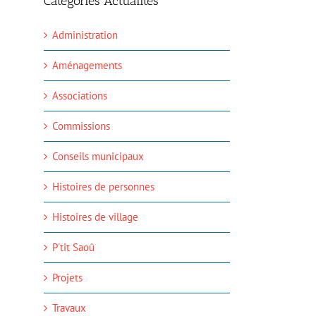
Catégories Actualités
Ouverture au
PROCHAIN
public du
CONSEIL
secrétariat de la
MUNICIPAL
Administration
mairie –
2 mars 2026
changements
Aménagements
3 juillet 2026
Info réforme
Associations
élections
municipales
Commissions
2 mars 2026
Conseils municipaux
Histoires de personnes
Histoires de village
P'tit Saoû
Projets
Travaux