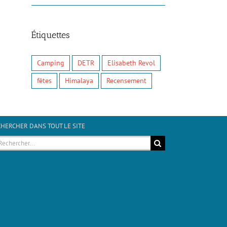
Étiquettes
Camping
DETR
Elisabeth Revol
fêtes
Himalaya
Recensement
HERCHER DANS TOUT LE SITE
hercher: