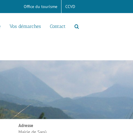
Office du tourisme
CCVD
e
Vos démarches
Contact
Adresse
Mairie de Saoû