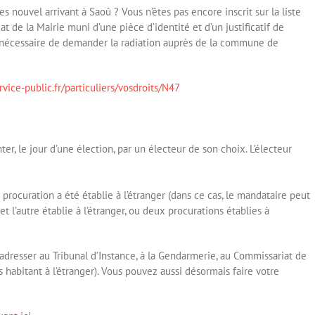
s nouvel arrivant à Saoû ? Vous n’êtes pas encore inscrit sur la liste
t de la Mairie muni d’une pièce d’identité et d’un justificatif de
pas nécessaire de demander la radiation auprès de la commune de
vice-public.fr/particuliers/vosdroits/N47
er, le jour d’une élection, par un électeur de son choix. L’électeur
a procuration a été établie à l’étranger (dans ce cas, le mandataire peut
t l’autre établie à l’étranger, ou deux procurations établies à
 adresser au Tribunal d’Instance, à la Gendarmerie, au Commissariat de
 habitant à l’étranger). Vous pouvez aussi désormais faire votre