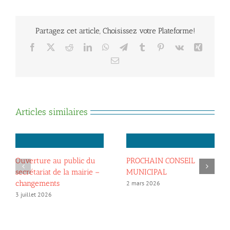
des
déchets
Partagez cet article, Choisissez votre Plateforme!
Facebook
X
Reddit
LinkedIn
WhatsApp
Telegram
Tumblr
Pinterest
Vk
Xing
Email
Articles similaires
Ouverture au public du
PROCHAIN CONSEIL
secrétariat de la mairie –
MUNICIPAL
changements
2 mars 2026
3 juillet 2026