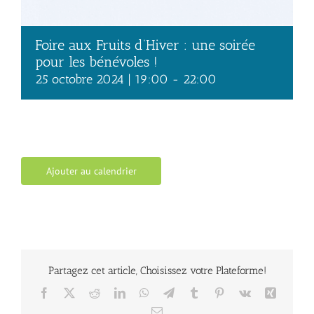
Foire aux Fruits d’Hiver : une soirée
pour les bénévoles !
25 octobre 2024 | 19:00
-
22:00
Ajouter au calendrier
Partagez cet article, Choisissez votre Plateforme!
Facebook
X
Reddit
LinkedIn
WhatsApp
Telegram
Tumblr
Pinterest
Vk
Xing
Email