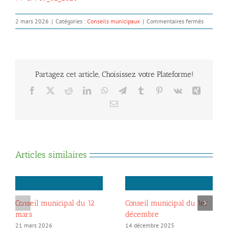
sur
2 mars 2026
|
Catégories :
Conseils municipaux
|
Commentaires fermés
Conseil
municipa
du
9
février
Partagez cet article, Choisissez votre Plateforme!
Facebook
X
Reddit
LinkedIn
WhatsApp
Telegram
Tumblr
Pinterest
Vk
Xing
Email
Articles similaires
Conseil municipal du 12
Conseil municipal du 1er
mars
décembre
21 mars 2026
14 décembre 2025