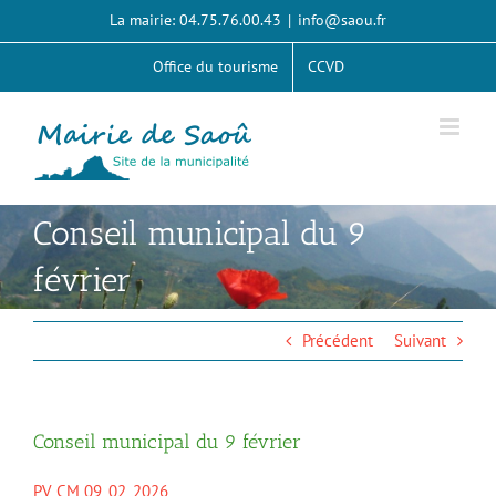
Passer
La mairie: 04.75.76.00.43
|
info@saou.fr
au
contenu
Office du tourisme
CCVD
Conseil municipal du 9
février
Précédent
Suivant
Conseil municipal du 9 février
PV CM 09_02_2026