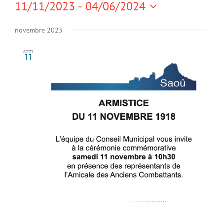
Évènements
11/11/2023
 - 
04/06/2024
et
vues
Sélectionnez
navigation
Évèn
une
novembre 2023
de
date.
sam
vues
11
Évènemen