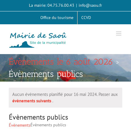
Passer
La mairie: 04.75.76.00.43
|
info@saou.fr
au
contenu
Office du tourisme
CCVD
Évènements le 6 août 2026
›
Évènements publics
Aucun évènements planifié pour 16 mai 2024. Passer aux
Notice
évènements suivants
.
Évènements publics
Évènements publics
Évènements